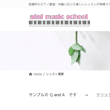
コ
ナ
西都市のピアノ教室・年齢に応じた楽しいレッスンが特徴で
ン
ビ
テ
ゲ
ン
ー
ツ
シ
へ
ョ
ス
ン
キ
に
ッ
移
プ
動
Home
レッスン風景
サンプルの Q and A です →
クリッ